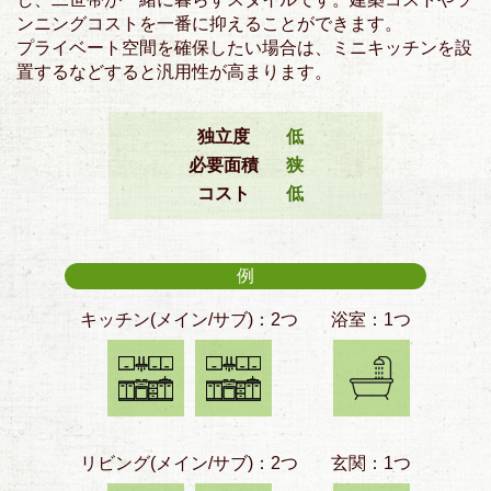
ンニングコストを一番に抑えることができます。
プライベート空間を確保したい場合は、ミニキッチンを設
置するなどすると汎用性が高まります。
独立度
低
必要面積
狭
コスト
低
例
キッチン(メイン/サブ)：2つ
浴室：1つ
リビング(メイン/サブ)：2つ
玄関：1つ